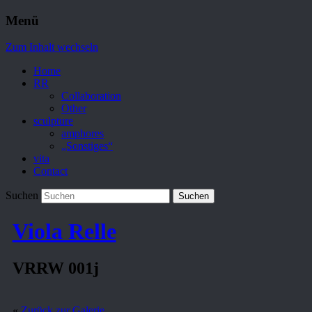
Menü
Zum Inhalt wechseln
Home
RR
Collaboration
Other
sculpture
amphores
„Sonstiges“
vita
Contact
Suchen
Viola Relle
VRRW 001j
«
Zurück zur Galerie