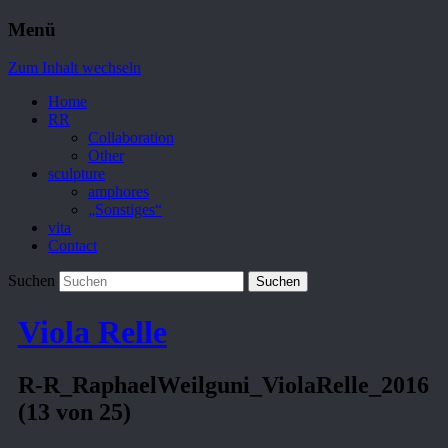
Menü
Zum Inhalt wechseln
Home
RR
Collaboration
Other
sculpture
amphores
„Sonstiges“
vita
Contact
Suchen
Viola Relle
R-R_RaphaelWeilguni_ViolaRelle_2016
(13 von 25)